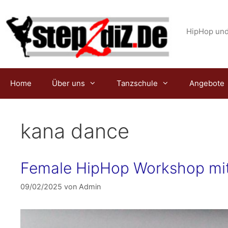
Zum
Inhalt
springen
HipHop und
Home
Über uns
Tanzschule
Angebote
kana dance
Female HipHop Workshop mit
09/02/2025
von
Admin