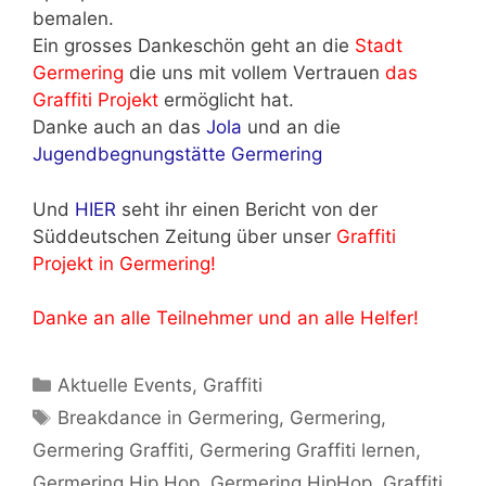
bemalen.
Ein grosses Dankeschön geht an die
Stadt
Germering
die uns mit vollem Vertrauen
das
Graffiti Projekt
ermöglicht hat.
Danke auch an das
Jola
und an die
Jugendbegnungstätte Germering
Und
HIER
seht ihr einen Bericht von der
Süddeutschen Zeitung über unser
Graffiti
Projekt in Germering!
Danke an alle Teilnehmer und an alle Helfer!
Kategorien
Aktuelle Events
,
Graffiti
Schlagwörter
Breakdance in Germering
,
Germering
,
Germering Graffiti
,
Germering Graffiti lernen
,
Germering Hip Hop
,
Germering HipHop
,
Graffiti