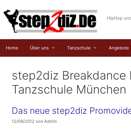
Zum
Inhalt
springen
HipHop und
Home
Über uns
Tanzschule
Angebote
step2diz Breakdance
Tanzschule München
Das neue step2diz Promovid
12/09/2012
von
Admin