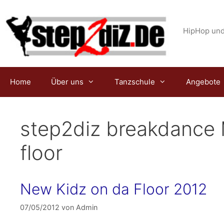
Zum
Inhalt
springen
HipHop und
Home
Über uns
Tanzschule
Angebote
step2diz breakdance
floor
New Kidz on da Floor 2012
07/05/2012
von
Admin