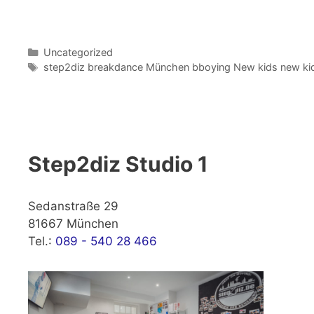
Kategorien
Uncategorized
Schlagwörter
step2diz breakdance München bboying New kids new kid
Step2diz Studio 1
Sedanstraße 29
81667 München
Tel.:
089 - 540 28 466