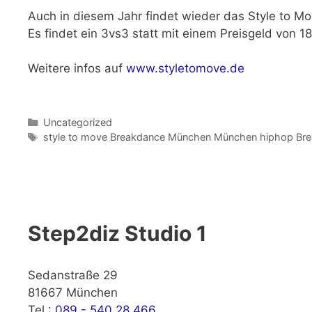
Auch in diesem Jahr findet wieder das Style to M
Es findet ein 3vs3 statt mit einem Preisgeld von 1
Weitere infos auf
www.styletomove.de
Kategorien
Uncategorized
Schlagwörter
style to move Breakdance München München hiphop Bre
Step2diz Studio 1
Sedanstraße 29
81667 München
Tel.:
089 - 540 28 466