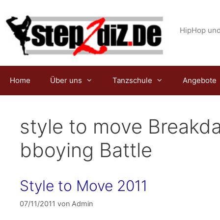
Zum
Inhalt
springen
HipHop und
Home
Über uns
Tanzschule
Angebote
style to move Break
bboying Battle
Style to Move 2011
07/11/2011
von
Admin