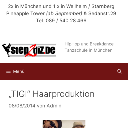
Zum
2x in München und 1 x in Weilheim / Starnberg
Inhalt
Pineapple Tower
(ab September)
& Sedanstr.29
springen
Tel. 089 / 540 28 466
HipHop und Breakdance
Tanzschule in München
Menü
„TIGI“ Haarproduktion
08/08/2014
von
Admin