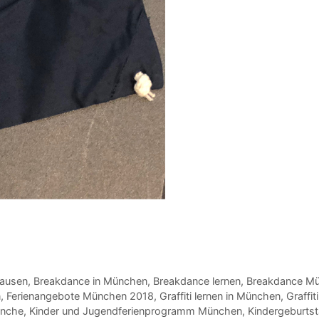
ausen
,
Breakdance in München
,
Breakdance lernen
,
Breakdance M
n
,
Ferienangebote München 2018
,
Graffiti lernen in München
,
Graffi
ünche
,
Kinder und Jugendferienprogramm München
,
Kindergeburts