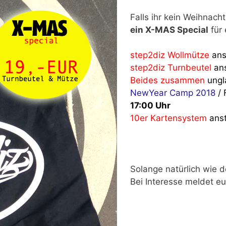
Falls ihr kein Weihnach
ein X-MAS Special
für 
step2diz Wollmütze
ans
step2diz Turnbeutel
an
Beides zusammen
ungl
NewYear Camp 2018
/
17:00 Uhr
10er Kartensystem
ans
Solange natürlich wie de
Bei Interesse meldet e