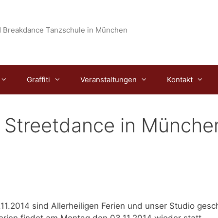
 Breakdance Tanzschule in München
Graffiti
Veranstaltungen
Kontakt
 Streetdance in Münche
.11.2014
sind Allerheiligen Ferien und unser Studio gesc
erien findet am
Montag den 03.11.2014
wieder statt.