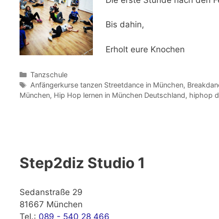
Bis dahin,
Erholt eure Knochen
Kategorien
Tanzschule
Schlagwörter
Anfängerkurse tanzen Streetdance in München
,
Breakdan
München
,
Hip Hop lernen in München Deutschland
,
hiphop d
Step2diz Studio 1
Sedanstraße 29
81667 München
Tel.:
089 - 540 28 466