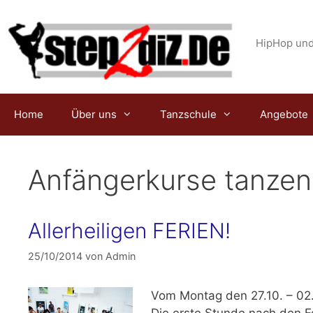
Zum
Inhalt
springen
HipHop und
Home
Über uns
Tanzschule
Angebote
Anfängerkurse tanzen
Allerheiligen FERIEN!
25/10/2014
von
Admin
Vom
Montag den 27.10. – 02
Die erste Stunde nach den F