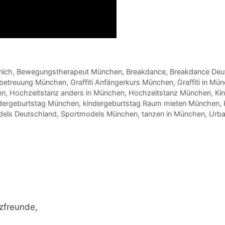
nich
,
Bewegungstherapeut München
,
Breakdance
,
Breakdance Deu
nbetreuung München
,
Graffiti Anfängerkurs München
,
Graffiti in Mü
en
,
Hochzeitstanz anders in München
,
Hochzeitstanz München
,
Ki
dergeburtstag München
,
kindergeburtstag Raum mieten München
,
els Deutschland
,
Sportmodels München
,
tanzen in München
,
Urba
zfreunde,