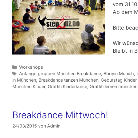
vom
31.10
Ab dem
M
Bitte beac
Wir wünsch
Bleibt in
Kategorien
Workshops
Schlagwörter
Anfängergruppen München Breakdance
,
Bboyin Munich
,
in München
,
Breakdance tanzen München
,
Geburstag Kinde
München Kinder
,
Graffiti Kinderkurse
,
Graffiti lernen münchen
Breakdance Mittwoch!
24/03/2015
von
Admin