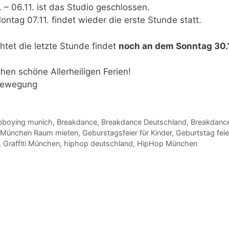
. – 06.11.
ist das Studio geschlossen.
ontag 07.11.
findet wieder die erste Stunde statt.
htet die letzte Stunde findet
noch an dem Sonntag 30.10
en schöne Allerheiligen Ferien!
 Bewegung
bboying munich
,
Breakdance
,
Breakdance Deutschland
,
Breakdanc
r München Raum mieten
,
Geburstagsfeier für Kinder
,
Geburtstag fei
,
Graffiti München
,
hiphop deutschland
,
HipHop München