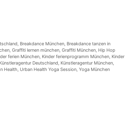
tschland
,
Breakdance München
,
Breakdance tanzen in
nchen
,
Graffiti lernen münchen
,
Graffiti München
,
Hip Hop
nder ferien München
,
Kinder ferienprogramm München
,
Kinder
Künstleragentur Deutschland
,
Künstleragentur München
,
n Health
,
Urban Health Yoga Session
,
Yoga München