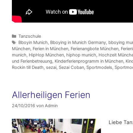
Kategorien
Tanzschule
Schlagwörter
Bboyin Munich
,
Bboying in Munich Germany
,
bboying mu
München
,
Ferien in München
,
Ferienangbote München
,
Ferie
munich
,
HipHop München
,
hiphop munich
,
Hochzeit Münch
und Ferienbetreuung
,
Kinderferienprogramm in München
,
Kin
Rockin till Death
,
sezai
,
Sezai Coban
,
Sportmodels
,
Sportmod
Allerheiligen Ferien
24/10/2016
von
Admin
Liebe Tan