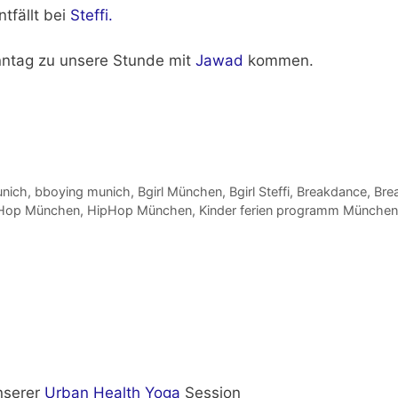
ntfällt bei
Steffi.
nntag zu unsere Stunde mit
Jawad
kommen.
unich
,
bboying munich
,
Bgirl München
,
Bgirl Steffi
,
Breakdance
,
Bre
 Hop München
,
HipHop München
,
Kinder ferien programm München
nserer
Urban Health Yoga
Session