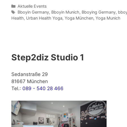
Kategorien
Aktuelle Events
Schlagwörter
Bboyin Germany
,
Bboyin Munich
,
Bboying Germany
,
bboy
Health
,
Urban Health Yoga
,
Yoga München
,
Yoga Munich
Step2diz Studio 1
Sedanstraße 29
81667 München
Tel.:
089 - 540 28 466