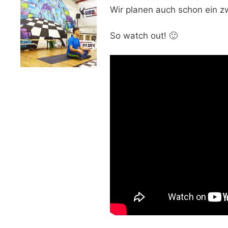
Wir planen auch schon ein z
So watch out! 🙂