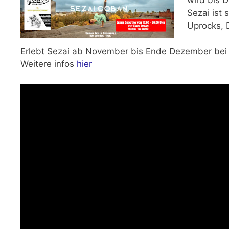
Sezai ist 
Uprocks, 
Erlebt Sezai ab November bis Ende Dezember bei 
Weitere infos
hier