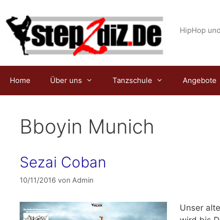
Zum
Inhalt
springen
HipHop und
Home
Über uns
Tanzschule
Angebote
Bboyin Munich
Sezai Coban
10/11/2016
von
Admin
Unser alt
wird
bis 