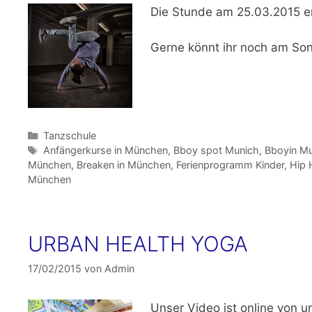
Die
Stunde am 25.03.2015
e
Gerne könnt ihr noch am So
Kategorien
Tanzschule
Schlagwörter
Anfängerkurse in München
,
Bboy spot Munich
,
Bboyin M
München
,
Breaken in München
,
Ferienprogramm Kinder
,
Hip
München
URBAN HEALTH YOGA
17/02/2015
von
Admin
Unser Video ist online von u