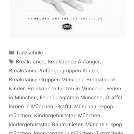
Kategorien
Tanzschule
Schlagwörter
Breakdance
,
Breakdance Anfänger
,
Breakdance Anfängergruppen Kinder
,
Breakdance Gruppen München
,
Breakdance
Kinder
,
Breakdance tanzen in München
,
Ferien
in München
,
Ferienprogramm München
,
Graffiti
lernen in München
,
Graffiti München
,
k-pop
münchen
,
Kindergeburtstag München
,
kindergeburtstag Raum mieten München
,
kpop
münchen
,
kpop tanzen in münchen
,
Tanzschule