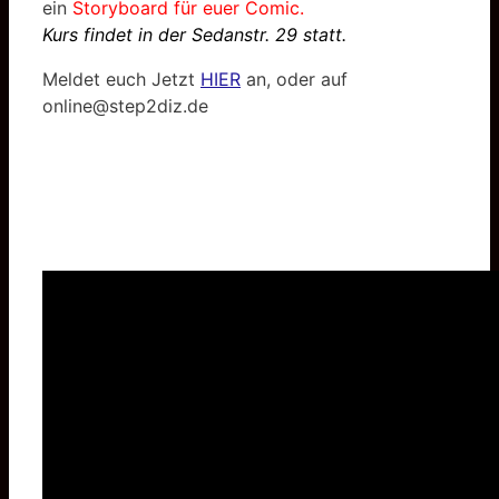
ein
Storyboard für euer Comic.
Kurs findet in der Sedanstr. 29 statt.
Meldet euch Jetzt
HIER
an, oder auf
online@step2diz.de