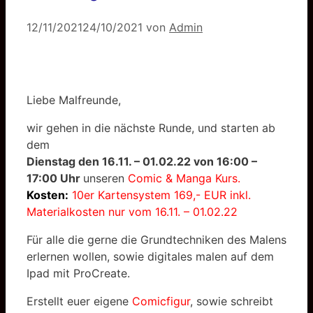
12/11/2021
24/10/2021
von
Admin
Liebe Malfreunde,
wir gehen in die nächste Runde, und starten ab
dem
Dienstag den 16.11. – 01.02.22 von 16:00 –
17:00 Uhr
unseren
Comic & Manga Kurs.
Kosten:
10er Kartensystem 169,- EUR inkl.
Materialkosten nur vom 16.11. – 01.02.22
Für alle die gerne die Grundtechniken des Malens
erlernen wollen, sowie digitales malen auf dem
Ipad mit ProCreate.
Erstellt euer eigene
Comicfigur
, sowie schreibt