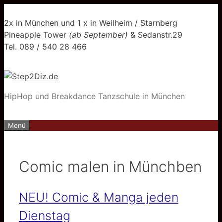
Zum
Inhalt
2x in München und 1 x in Weilheim / Starnberg
springen
Pineapple Tower
(ab September)
& Sedanstr.29
Tel. 089 / 540 28 466
HipHop und Breakdance Tanzschule in München
Menü
Comic malen in Münchben
NEU! Comic & Manga jeden
Dienstag