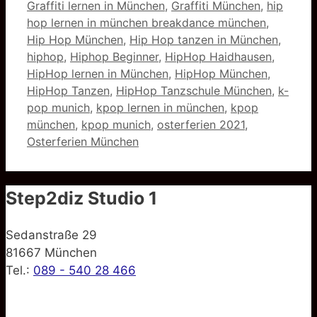
Graffiti lernen in München
,
Graffiti München
,
hip
hop lernen in münchen breakdance münchen
,
Hip Hop München
,
Hip Hop tanzen in München
,
hiphop
,
Hiphop Beginner
,
HipHop Haidhausen
,
HipHop lernen in München
,
HipHop München
,
HipHop Tanzen
,
HipHop Tanzschule München
,
k-
pop munich
,
kpop lernen in münchen
,
kpop
münchen
,
kpop munich
,
osterferien 2021
,
Osterferien München
Step2diz Studio 1
Sedanstraße 29
81667 München
Tel.:
089 - 540 28 466