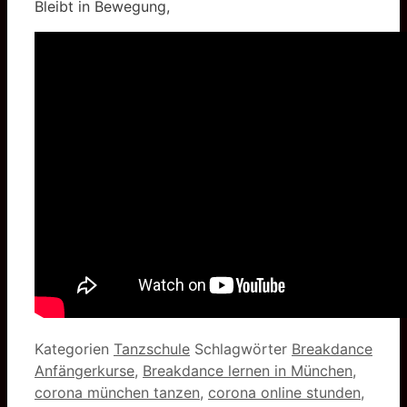
Bleibt in Bewegung,
Kategorien
Tanzschule
Schlagwörter
Breakdance
Anfängerkurse
,
Breakdance lernen in München
,
corona münchen tanzen
,
corona online stunden
,