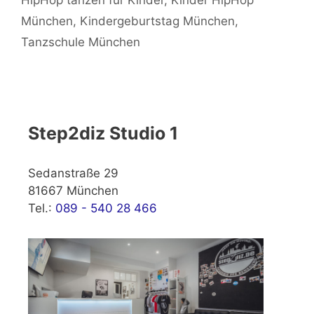
HipHop tanzen für Kinder
,
Kinder HipHop
München
,
Kindergeburtstag München
,
Tanzschule München
Step2diz Studio 1
Sedanstraße 29
81667 München
Tel.:
089 - 540 28 466