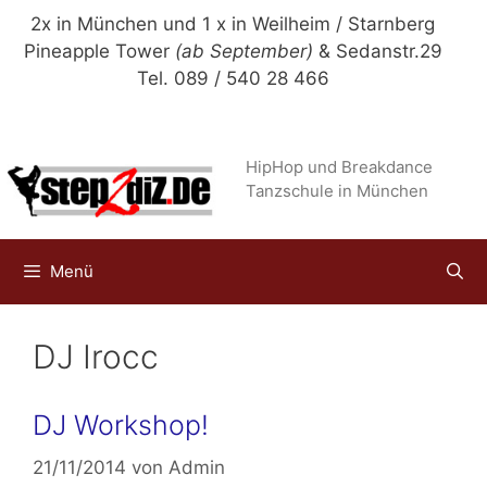
Zum
2x in München und 1 x in Weilheim / Starnberg
Inhalt
Pineapple Tower
(ab September)
& Sedanstr.29
springen
Tel. 089 / 540 28 466
HipHop und Breakdance
Tanzschule in München
Menü
DJ Irocc
DJ Workshop!
21/11/2014
von
Admin