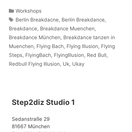
Kategorien
Workshops
Schlagwörter
Berlin Breakdacne
,
Berlin Breakdance
,
Breakdance
,
Breakdance Muenchen
,
Breakdance München
,
Breakdance tanzen in
Muenchen
,
Flying Bach
,
Flying Illusion
,
Flying
Steps
,
FlyingBach
,
FlyingIllusion
,
Red Bull
,
Redbull Flying Illusion
,
Uk
,
Ukay
Step2diz Studio 1
Sedanstraße 29
81667 München