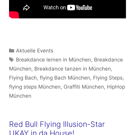
Kategorien
Aktuelle Events
Schlagwörter
Breakdance lernen in München
,
Breakdance
München
,
Breakdance tanzen in München
,
Flying Bach
,
flying Bach München
,
Flying Steps
,
flying steps München
,
Graffiti München
,
HipHop
München
Red Bull Flying Illusion-Star
UKAY in da House!