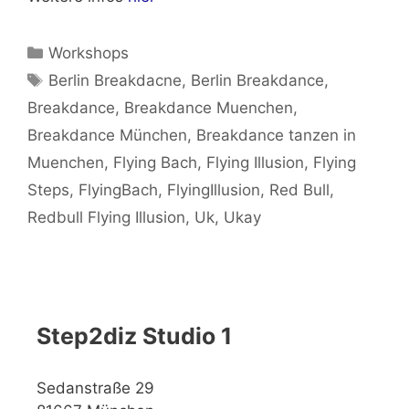
Kategorien
Workshops
Schlagwörter
Berlin Breakdacne
,
Berlin Breakdance
,
Breakdance
,
Breakdance Muenchen
,
Breakdance München
,
Breakdance tanzen in
Muenchen
,
Flying Bach
,
Flying Illusion
,
Flying
Steps
,
FlyingBach
,
FlyingIllusion
,
Red Bull
,
Redbull Flying Illusion
,
Uk
,
Ukay
Step2diz Studio 1
Sedanstraße 29