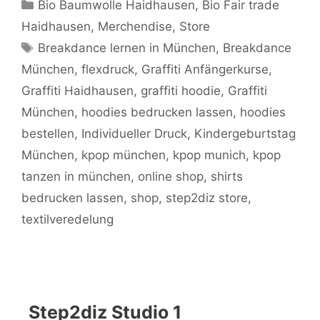
Kategorien
Bio Baumwolle Haidhausen
,
Bio Fair trade
Haidhausen
,
Merchendise
,
Store
Schlagwörter
Breakdance lernen in München
,
Breakdance
München
,
flexdruck
,
Graffiti Anfängerkurse
,
Graffiti Haidhausen
,
graffiti hoodie
,
Graffiti
München
,
hoodies bedrucken lassen
,
hoodies
bestellen
,
Individueller Druck
,
Kindergeburtstag
München
,
kpop münchen
,
kpop munich
,
kpop
tanzen in münchen
,
online shop
,
shirts
bedrucken lassen
,
shop
,
step2diz store
,
textilveredelung
Step2diz Studio 1