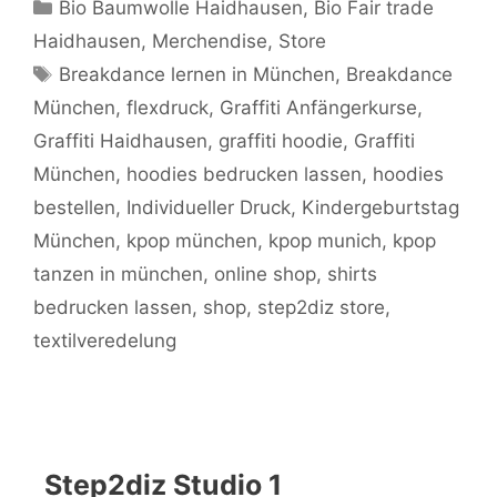
Kategorien
Bio Baumwolle Haidhausen
,
Bio Fair trade
Haidhausen
,
Merchendise
,
Store
Schlagwörter
Breakdance lernen in München
,
Breakdance
München
,
flexdruck
,
Graffiti Anfängerkurse
,
Graffiti Haidhausen
,
graffiti hoodie
,
Graffiti
München
,
hoodies bedrucken lassen
,
hoodies
bestellen
,
Individueller Druck
,
Kindergeburtstag
München
,
kpop münchen
,
kpop munich
,
kpop
tanzen in münchen
,
online shop
,
shirts
bedrucken lassen
,
shop
,
step2diz store
,
textilveredelung
Step2diz Studio 1