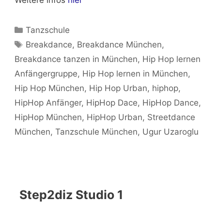
Weitere infos
hier
Kategorien
Tanzschule
Schlagwörter
Breakdance
,
Breakdance München
,
Breakdance tanzen in München
,
Hip Hop lernen
Anfängergruppe
,
Hip Hop lernen in München
,
Hip Hop München
,
Hip Hop Urban
,
hiphop
,
HipHop Anfänger
,
HipHop Dace
,
HipHop Dance
,
HipHop München
,
HipHop Urban
,
Streetdance
München
,
Tanzschule München
,
Ugur Uzaroglu
Step2diz Studio 1