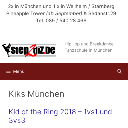
Zum
2x in München und 1 x in Weilheim / Starnberg
Inhalt
Pineapple Tower
(ab September)
& Sedanstr.29
springen
Tel. 089 / 540 28 466
HipHop und Breakdance
Tanzschule in München
Menü
Kiks München
Kid of the Ring 2018 – 1vs1 und
3vs3