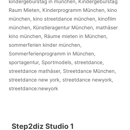
kindergeburstag in münchen
,
Kindergeburstag
Raum Mieten
,
Kinderprogramm München
,
kino
münchen
,
kino streetdance münchen
,
kinofilm
münchen
,
Künstleragentur München
,
mathäser
kino münchen
,
Räume mieten in München
,
sommerferien kinder münchen
,
Sommerferienprogramm in München
,
sportagentur
,
Sportmodels
,
streetdance
,
streetdance mathäser
,
Streetdance München
,
streetdance new york
,
streetdance newyork
,
streetdance:newyork
Step2diz Studio 1