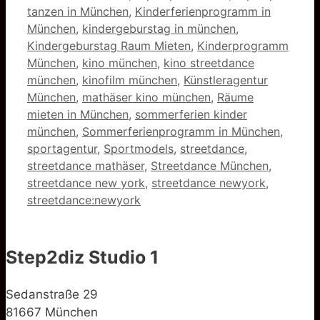
tanzen in München
,
Kinderferienprogramm in
München
,
kindergeburstag in münchen
,
Kindergeburstag Raum Mieten
,
Kinderprogramm
München
,
kino münchen
,
kino streetdance
münchen
,
kinofilm münchen
,
Künstleragentur
München
,
mathäser kino münchen
,
Räume
mieten in München
,
sommerferien kinder
münchen
,
Sommerferienprogramm in München
,
sportagentur
,
Sportmodels
,
streetdance
,
streetdance mathäser
,
Streetdance München
,
streetdance new york
,
streetdance newyork
,
streetdance:newyork
Step2diz Studio 1
Sedanstraße 29
81667 München