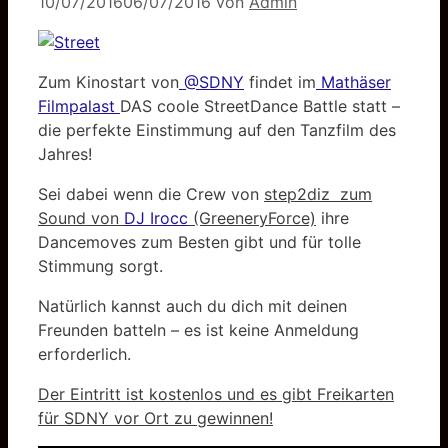
10/07/2016
06/07/2016
von
Admin
Zum Kinostart von
@SDNY
findet im
Mathäser
Filmpalast
DAS coole StreetDance Battle statt –
die perfekte Einstimmung auf den Tanzfilm des
Jahres!
Sei dabei wenn die Crew von
step2diz zum
Sound von
DJ Irocc
(GreeneryForce)
ihre
Dancemoves zum Besten gibt und für tolle
Stimmung sorgt.
Natürlich kannst auch du dich mit deinen
Freunden batteln – es ist keine Anmeldung
erforderlich.
Der Eintritt ist kostenlos und es gibt Freikarten
für SDNY vor Ort zu gewinnen!