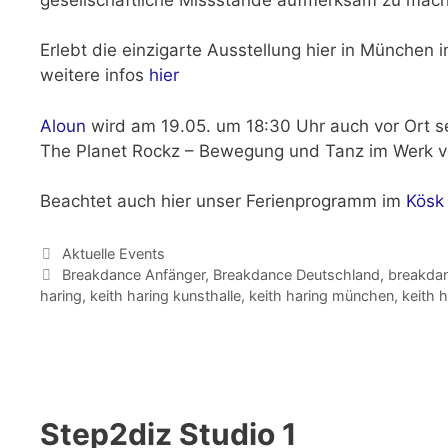
Erlebt die einzigarte Ausstellung hier in München i
weitere infos
hier
Aloun
wird am 19.05. um 18:30 Uhr auch vor Ort s
The Planet Rockz – Bewegung und Tanz im Werk vo
Beachtet auch hier unser Ferienprogramm im
Kösk
Kategorien
Aktuelle Events
Schlagwörter
Breakdance Anfänger
,
Breakdance Deutschland
,
breakdan
haring
,
keith haring kunsthalle
,
keith haring münchen
,
keith 
Step2diz Studio 1