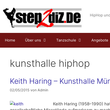
Zum
Inhalt
springen
HipHop und
Home
Über uns
Tanzschule
Angebote
kunsthalle hiphop
Keith Haring – Kunsthalle M
02/05/2015
von
Admin
Keith Haring (1958–1990) hat
gesellschaftliche Missstände aufmerksam zu mac