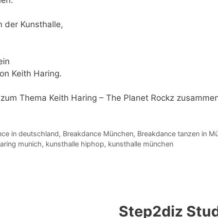
n der Kunsthalle,
ein
n Keith Haring.
zum
Thema Keith Haring – The Planet Rockz
zusammen
ce in deutschland
,
Breakdance München
,
Breakdance tanzen in M
haring munich
,
kunsthalle hiphop
,
kunsthalle münchen
Step2diz Stud