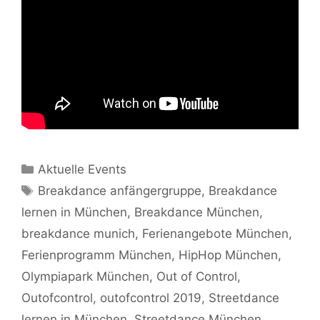
Kategorien
Aktuelle Events
Schlagwörter
Breakdance anfängergruppe
,
Breakdance
lernen in München
,
Breakdance München
,
breakdance munich
,
Ferienangebote München
,
Ferienprogramm München
,
HipHop München
,
Olympiapark München
,
Out of Control
,
Outofcontrol
,
outofcontrol 2019
,
Streetdance
lernen in München
,
Streetdance München