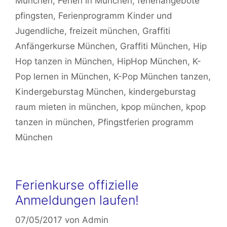
München
,
Ferien in München
,
ferienangebote
pfingsten
,
Ferienprogramm Kinder und
Jugendliche
,
freizeit münchen
,
Graffiti
Anfängerkurse München
,
Graffiti München
,
Hip
Hop tanzen in München
,
HipHop München
,
K-
Pop lernen in München
,
K-Pop München tanzen
,
Kindergeburstag München
,
kindergeburstag
raum mieten in münchen
,
kpop münchen
,
kpop
tanzen in münchen
,
Pfingstferien programm
München
Ferienkurse offizielle
Anmeldungen laufen!
07/05/2017
von
Admin