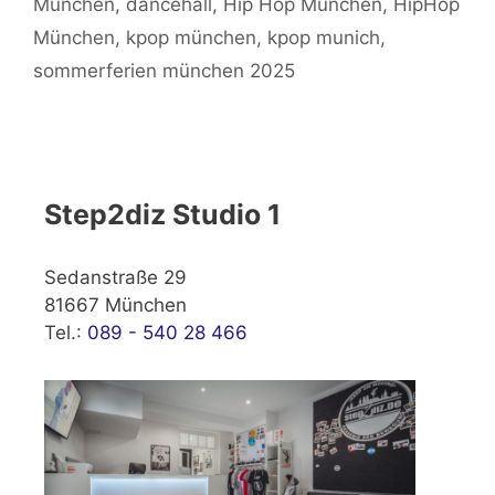
München
,
dancehall
,
Hip Hop München
,
HipHop
München
,
kpop münchen
,
kpop munich
,
sommerferien münchen 2025
Step2diz Studio 1
Sedanstraße 29
81667 München
Tel.:
089 - 540 28 466