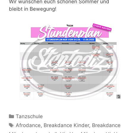
Wir wünschen euch schönen Sommer und
bleibt in Bewegung!
Kategorien
Tanzschule
Schlagwörter
Afrodance
,
Breakdance Kinder
,
Breakdance