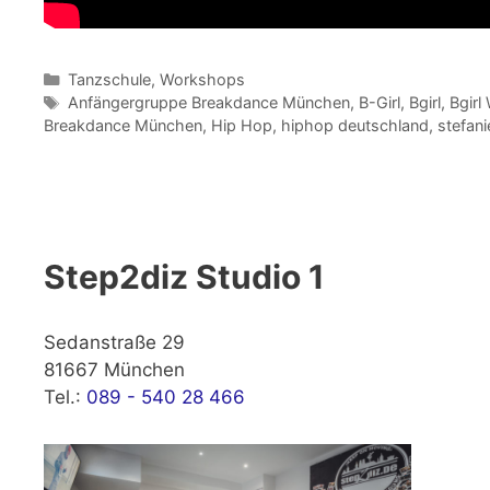
Kategorien
Tanzschule
,
Workshops
Schlagwörter
Anfängergruppe Breakdance München
,
B-Girl
,
Bgirl
,
Bgirl
Breakdance München
,
Hip Hop
,
hiphop deutschland
,
stefani
Step2diz Studio 1
Sedanstraße 29
81667 München
Tel.:
089 - 540 28 466