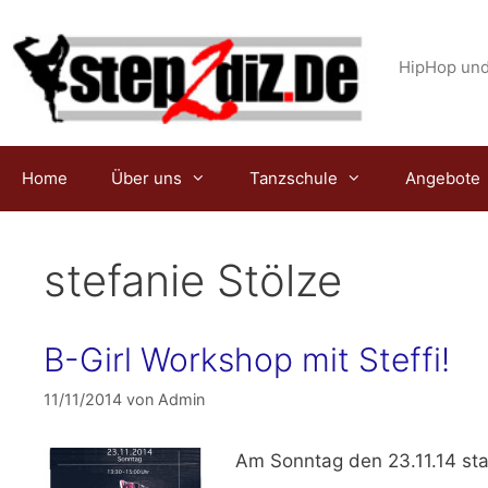
Zum
Inhalt
springen
HipHop und
Home
Über uns
Tanzschule
Angebote
stefanie Stölze
B-Girl Workshop mit Steffi!
11/11/2014
von
Admin
Am
Sonntag den 23.11.14
sta