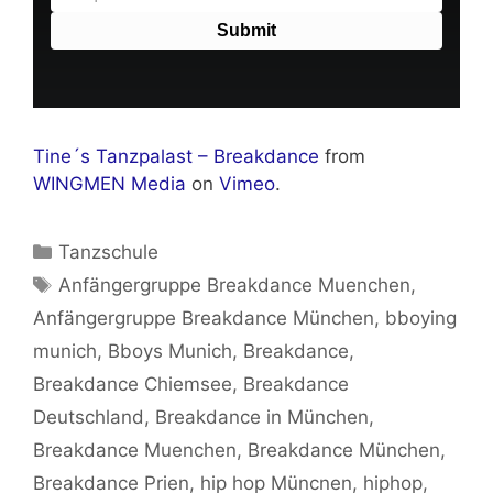
Tine´s Tanzpalast – Breakdance
from
WINGMEN Media
on
Vimeo
.
Kategorien
Tanzschule
Schlagwörter
Anfängergruppe Breakdance Muenchen
,
Anfängergruppe Breakdance München
,
bboying
munich
,
Bboys Munich
,
Breakdance
,
Breakdance Chiemsee
,
Breakdance
Deutschland
,
Breakdance in München
,
Breakdance Muenchen
,
Breakdance München
,
Breakdance Prien
,
hip hop Müncnen
,
hiphop
,