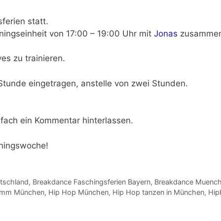
ferien statt.
iningseinheit von
17:00 – 19:00 Uhr
mit
Jonas
zusammen
s zu trainieren.
Stunde eingetragen, anstelle von zwei Stunden.
fach ein
Kommentar
hinterlassen.
chingswoche!
tschland
,
Breakdance Faschingsferien Bayern
,
Breakdance Muenc
ramm München
,
Hip Hop München
,
Hip Hop tanzen in München
,
Hip