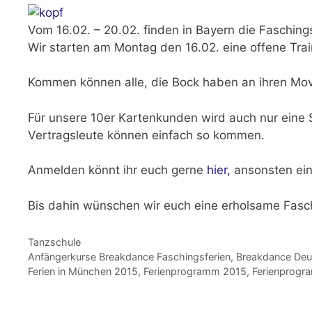
Vom
16.02. – 20.02.
finden in Bayern die Faschings
Wir starten am
Montag den 16.02.
eine offene Tra
Kommen können alle, die Bock haben an ihren Move
Für unsere
10er Kartenkunden
wird auch nur eine 
Vertragsleute können einfach so kommen.
Anmelden könnt ihr euch gerne
hier,
ansonsten ein
Bis dahin wünschen wir euch eine erholsame Fas
Kategorien
Tanzschule
Schlagwörter
Anfängerkurse Breakdance Faschingsferien
,
Breakdance Deu
Ferien in München 2015
,
Ferienprogramm 2015
,
Ferienprog