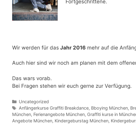
Fortgeschrittene.
Wir werden für das
Jahr 2016
mehr auf
die Anfän
Auch hier sind wir noch am planen mit dem
offene
Das wars vorab.
Bei Fragen stehen wir euch gerne zur Verfügung.
Kategorien
Uncategorized
Schlagwörter
Anfängerkurse Graffiti Breakdance
,
Bboying München
,
Br
München
,
Ferienangebote München
,
Graffiti kurse in Münche
Angebote München
,
Kindergeburstag München
,
Kindergebu