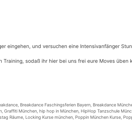
ger eingehen,
und versuchen eine Intensivanfänger Stun
n Training,
sodaß ihr hier bei uns frei eure Moves üben 
eakdance
,
Breakdance Faschingsferien Bayern
,
Breakdance Münch
n
,
Graffiti München
,
hip hop in München
,
HipHop Tanzschule Mün
rstag Räume
,
Locking Kurse münchen
,
Poppin München Kurse
,
Pop