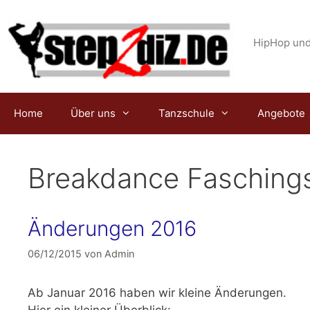
Zum
Inhalt
springen
HipHop und
Home
Über uns
Tanzschule
Angebote
Breakdance Faschings
Änderungen 2016
06/12/2015
von
Admin
Ab
Januar 2016
haben wir kleine Änderungen.
Hier ein kleiner Überblick: