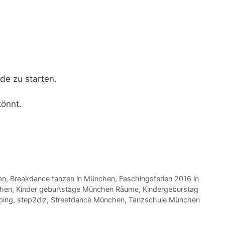
de zu starten.
könnt.
en
,
Breakdance tanzen in München
,
Faschingsferien 2016 in
chen
,
Kinder geburtstage München Räume
,
Kindergeburstag
ping
,
step2diz
,
Streetdance München
,
Tanzschule München