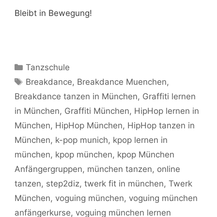
Bleibt in Bewegung!
Kategorien
Tanzschule
Schlagwörter
Breakdance
,
Breakdance Muenchen
,
Breakdance tanzen in München
,
Graffiti lernen
in München
,
Graffiti München
,
HipHop lernen in
München
,
HipHop München
,
HipHop tanzen in
München
,
k-pop munich
,
kpop lernen in
münchen
,
kpop münchen
,
kpop München
Anfängergruppen
,
münchen tanzen
,
online
tanzen
,
step2diz
,
twerk fit in münchen
,
Twerk
München
,
voguing münchen
,
voguing münchen
anfängerkurse
,
voguing münchen lernen