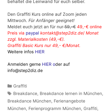
behaltet die Leinwand für euch selber.
Den Graffiti Kurs online auf Zoom jeden
Mittwoch.
Für Anfänger geeignet!
Meldet euch jetzt an für nur
59,-€
49,-€ online
Preis via
paypal
kontakt@step2diz.de
/
Monat
zzgl. Materialkosten (49,-€).
Graffiti Basic Kurs nur 49,- €/Monat.
Weitere infos
HIER
Anmelden gerne
HIER o
der auf
info@step2diz.de
Kategorien
Graffiti
Schlagwörter
Breakdance
,
Breakdance lernen in München
,
Breakdance München
,
Ferienangebote
München
,
Ferienprogramm München
,
Graffiti
,