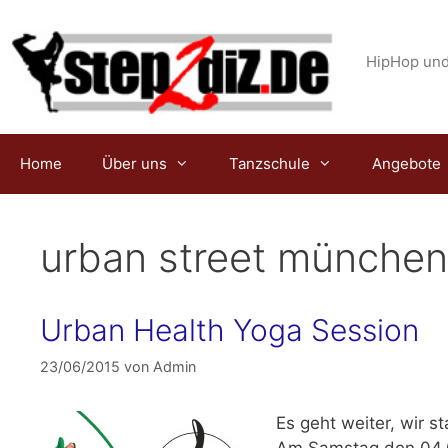
Zum
Inhalt
springen
HipHop und
Home
Über uns
Tanzschule
Angebote
urban street münchen
Urban Health Yoga Session
23/06/2015
von
Admin
Es geht weiter, wir s
Am
Samstag den 04.0