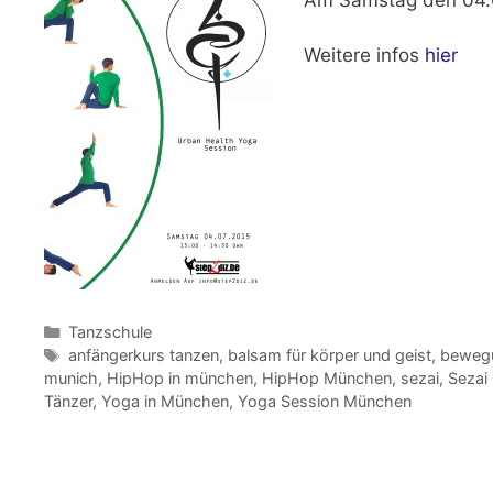
Weitere infos
hier
Kategorien
Tanzschule
Schlagwörter
anfängerkurs tanzen
,
balsam für körper und geist
,
bewegu
munich
,
HipHop in münchen
,
HipHop München
,
sezai
,
Sezai
Tänzer
,
Yoga in München
,
Yoga Session München