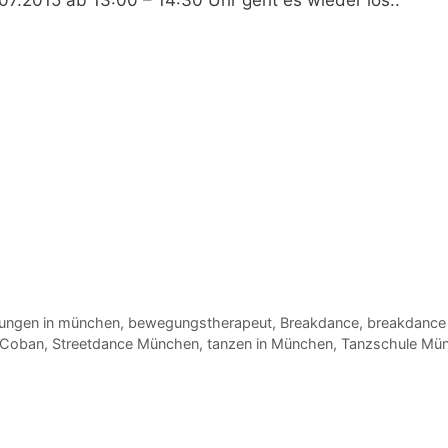
ngen in münchen
,
bewegungstherapeut
,
Breakdance
,
breakdance
 Coban
,
Streetdance München
,
tanzen in München
,
Tanzschule Mü