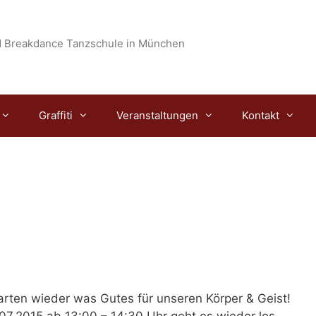
 Breakdance Tanzschule in München
Graffiti
Veranstaltungen
Kontakt
tarten wieder was Gutes für unseren Körper & Geist!
7.2015 ab 13:00 – 14:30 Uhr
geht es wieder los..