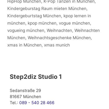
HipHop München
,
K-Pop Tanzen in München
,
Kindergeburstag Raum mieten München
,
Kindergeburtstag München
,
kpop lernen in
münchen
,
kpop münchen
,
vogue münchen
,
vogueing münchen
,
Weihnachten
,
Weihnachten
München
,
Weihnachtsgeschenke München
,
xmas in München
,
xmas munich
Step2diz Studio 1
Sedanstraße 29
81667 München
Tel.:
089 - 540 28 466