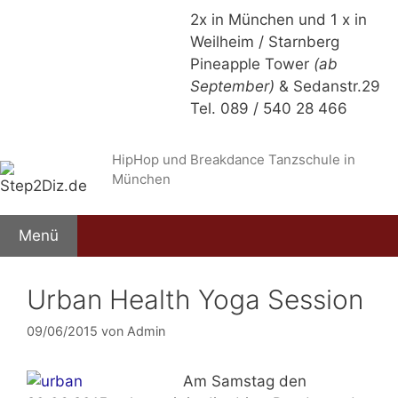
Zum
2x in München und 1 x in
Inhalt
Weilheim / Starnberg
springen
Pineapple Tower
(ab
September)
& Sedanstr.29
Tel. 089 / 540 28 466
HipHop und Breakdance Tanzschule in
München
Menü
Urban Health Yoga Session
09/06/2015
von
Admin
Am
Samstag den