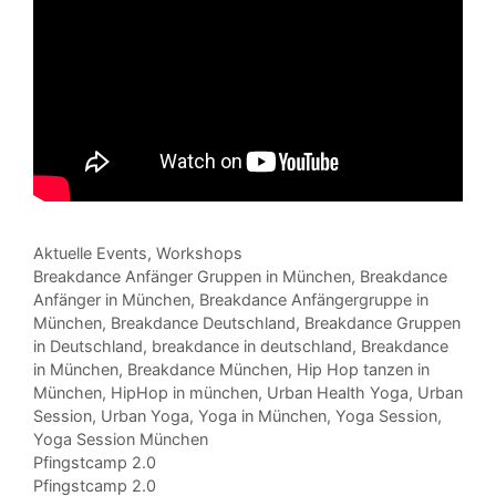
Kategorien
Aktuelle Events
,
Workshops
Schlagwörter
Breakdance Anfänger Gruppen in München
,
Breakdance
Anfänger in München
,
Breakdance Anfängergruppe in
München
,
Breakdance Deutschland
,
Breakdance Gruppen
in Deutschland
,
breakdance in deutschland
,
Breakdance
in München
,
Breakdance München
,
Hip Hop tanzen in
München
,
HipHop in münchen
,
Urban Health Yoga
,
Urban
Session
,
Urban Yoga
,
Yoga in München
,
Yoga Session
,
Yoga Session München
Pfingstcamp 2.0
Pfingstcamp 2.0