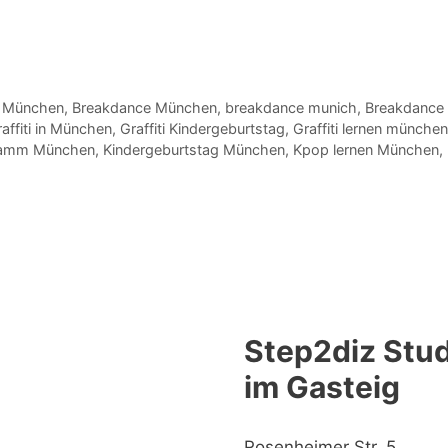
n München
,
Breakdance München
,
breakdance munich
,
Breakdance
affiti in München
,
Graffiti Kindergeburtstag
,
Graffiti lernen münchen
ramm München
,
Kindergeburtstag München
,
Kpop lernen München
,
Step2diz Stud
im Gasteig
Rosenheimer Str. 5