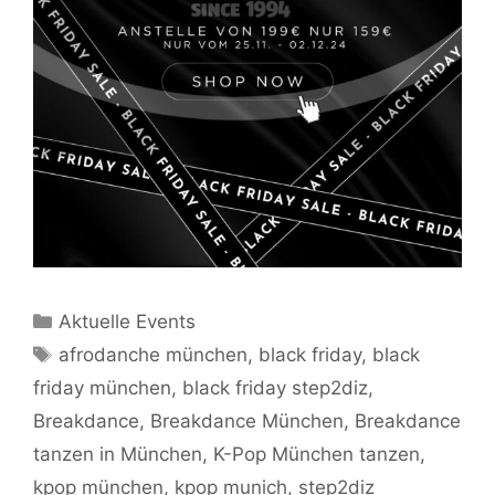
Kategorien
Aktuelle Events
Schlagwörter
afrodanche münchen
,
black friday
,
black
friday münchen
,
black friday step2diz
,
Breakdance
,
Breakdance München
,
Breakdance
tanzen in München
,
K-Pop München tanzen
,
kpop münchen
,
kpop munich
,
step2diz