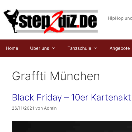
Zum
Inhalt
springen
HipHop und
Home
Über uns
Tanzschule
Angebote
Graffti München
Black Friday – 10er Kartenakt
26/11/2021
von
Admin