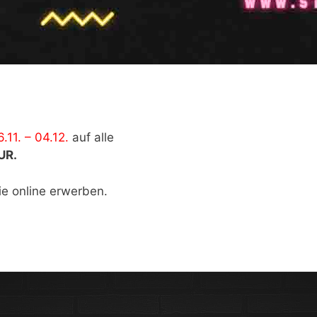
.11. – 04.12.
auf alle
UR.
ie online erwerben.