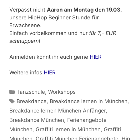
Verpasst nicht
Aaron am Montag den 19.03.
unsere HipHop Beginner Stunde für
Erwachsene.
Einfach vorbeikommen und nur
für 7,- EUR
schnuppern!
Anmelden könnt ihr euch gerne
HIER
Weitere infos
HIER
Kategorien
Tanzschule
,
Workshops
Schlagwörter
Breakdance
,
Breakdance lernen in München
,
Breakdance lernen München Anfänger
,
Breakdance München
,
Ferienangebote
München
,
Graffiti lernen in München
,
Graffiti
München
,
Graffiti München Ferienangebote
,
Hip