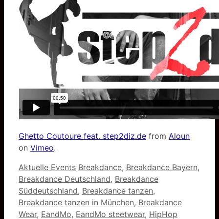
Ghetto Coutoure feat. step2diz.de
from
Aloun
on
Vimeo
.
Kategorien
Schlagwörter
Aktuelle Events
Breakdance
,
Breakdance Bayern
,
Breakdance Deutschland
,
Breakdance
Süddeutschland
,
Breakdance tanzen
,
Breakdance tanzen in München
,
Breakdance
Wear
,
EandMo
,
EandMo steetwear
,
HipHop