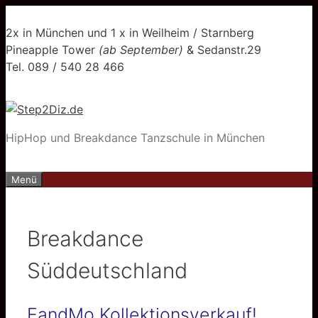
Zum
Inhalt
2x in München und 1 x in Weilheim / Starnberg
springen
Pineapple Tower
(ab September)
& Sedanstr.29
Tel. 089 / 540 28 466
HipHop und Breakdance Tanzschule in München
Menü
Breakdance
Süddeutschland
EandMo Kollektionsverkauf!