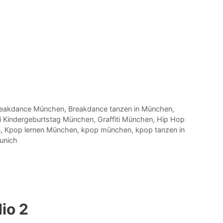
eakdance München
,
Breakdance tanzen in München
,
ti Kindergeburtstag München
,
Graffiti München
,
Hip Hop
n
,
Kpop lernen München
,
kpop münchen
,
kpop tanzen in
unich
io 2