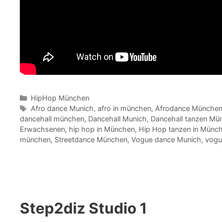
Kategorien
HipHop München
Schlagwörter
Afro dance Munich
,
afro in münchen
,
Afrodance Münche
dancehall münchen
,
Dancehall Munich
,
Dancehall tanzen Mü
Erwachsenen
,
hip hop in München
,
Hip Hop tanzen in Münc
münchen
,
Streetdance München
,
Vogue dance Munich
,
vogu
Step2diz Studio 1