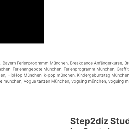
n
,
Bayern Ferienprogramm München
,
Breakdance Anfängerkurse
,
Br
nchen
,
Ferienangebote München
,
Ferienprogramm München
,
Graffi
hen
,
HipHop München
,
k-pop münchen
,
Kindergeburtstag Münche
e münchen
,
Vogue tanzen München
,
voguing münchen
,
voguing m
Step2diz Stud