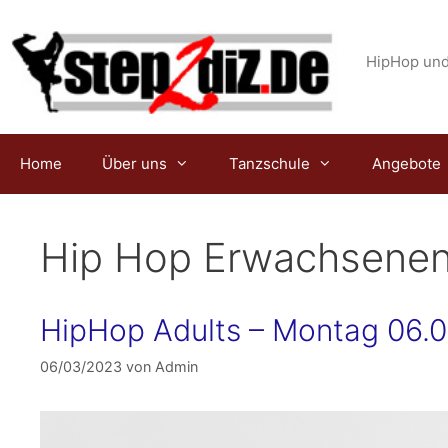
Zum
Inhalt
springen
HipHop und
Home
Über uns
Tanzschule
Angebote
Hip Hop Erwachsene
HipHop Adults – Montag 06.03.
06/03/2023
von
Admin