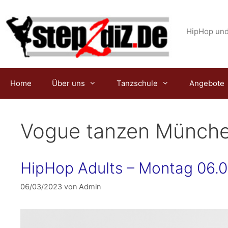
Zum
Inhalt
springen
HipHop und
Home
Über uns
Tanzschule
Angebote
Vogue tanzen Münch
HipHop Adults – Montag 06.03.
06/03/2023
von
Admin