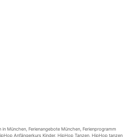
n in München
,
Ferienangebote München
,
Ferienprogramm
ipHop Anfängerkurs Kinder
,
HipHop Tanzen
,
HipHop tanzen