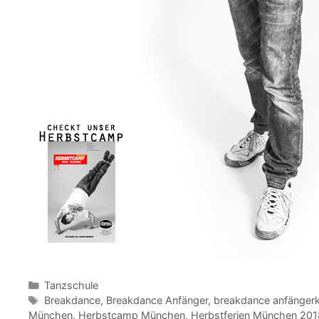
Kategorien
Tanzschule
Schlagwörter
Breakdance
,
Breakdance Anfänger
,
breakdance anfänger
München
,
Herbstcamp München
,
Herbstferien München 201