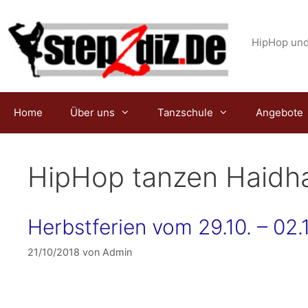
Zum
Inhalt
springen
HipHop und
Home
Über uns
Tanzschule
Angebote
HipHop tanzen Haidh
Herbstferien vom 29.10. – 02.
21/10/2018
von
Admin