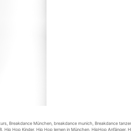
kurs
,
Breakdance München
,
breakdance munich
,
Breakdance tanze
8
,
Hip Hop Kinder
,
Hip Hop lernen in München
,
HipHop Anfänger
,
H