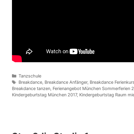
Kategorien
Tanzschule
Schlagwörter
Breakdance
,
Breakdance Anfänger
,
Breakdance Ferienkur
Breakdance tanzen
,
Ferienangebot München Sommerferien 2
Kindergeburtstag München 2017
,
Kindergeburtstag Raum mi