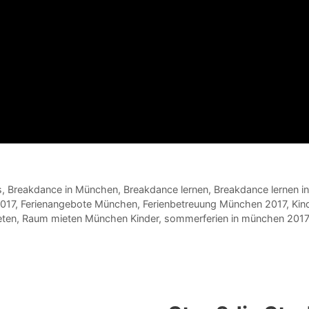
s
,
Breakdance in München
,
Breakdance lernen
,
Breakdance lernen 
017
,
Ferienangebote München
,
Ferienbetreuung München 2017
,
Kin
eten
,
Raum mieten München Kinder
,
sommerferien in münchen 201