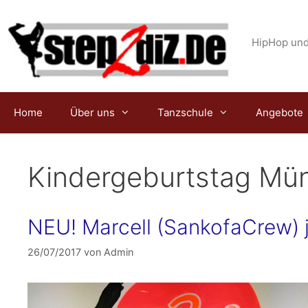
Zum
Inhalt
springen
HipHop und
Home
Über uns
Tanzschule
Angebote
Kindergeburtstag Mü
NEU! Marcell (SankofaCrew) 
26/07/2017
von
Admin