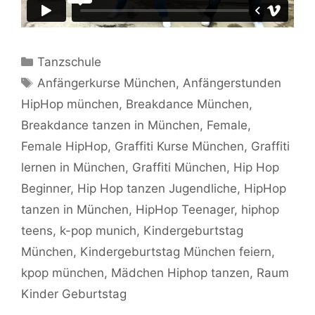
Kategorien
Tanzschule
Schlagwörter
Anfängerkurse München
,
Anfängerstunden
HipHop münchen
,
Breakdance München
,
Breakdance tanzen in München
,
Female
,
Female HipHop
,
Graffiti Kurse München
,
Graffiti
lernen in München
,
Graffiti München
,
Hip Hop
Beginner
,
Hip Hop tanzen Jugendliche
,
HipHop
tanzen in München
,
HipHop Teenager
,
hiphop
teens
,
k-pop munich
,
Kindergeburtstag
München
,
Kindergeburtstag München feiern
,
kpop münchen
,
Mädchen Hiphop tanzen
,
Raum
Kinder Geburtstag