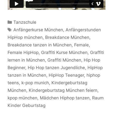
Kategorien
Tanzschule
Schlagwörter
Anfängerkurse München
,
Anfängerstunden
HipHop münchen
,
Breakdance München
,
Breakdance tanzen in München
,
Female
,
Female HipHop
,
Graffiti Kurse München
,
Graffiti
lernen in München
,
Graffiti München
,
Hip Hop
Beginner
,
Hip Hop tanzen Jugendliche
,
HipHop
tanzen in München
,
HipHop Teenager
,
hiphop
teens
,
k-pop munich
,
Kindergeburtstag
München
,
Kindergeburtstag München feiern
,
kpop münchen
,
Mädchen Hiphop tanzen
,
Raum
Kinder Geburtstag