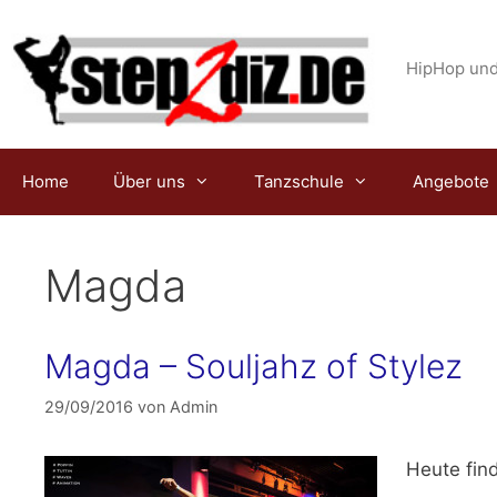
Zum
Inhalt
springen
HipHop und
Home
Über uns
Tanzschule
Angebote
Magda
Magda – Souljahz of Stylez
29/09/2016
von
Admin
Heute fin