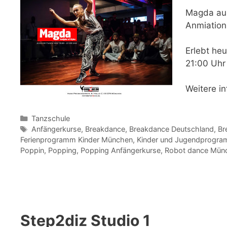
Magda au
Anmiation
Erlebt
heu
21:00 Uhr
Weitere i
Kategorien
Tanzschule
Schlagwörter
Anfängerkurse
,
Breakdance
,
Breakdance Deutschland
,
Br
Ferienprogramm Kinder München
,
Kinder und Jugendprogra
Poppin
,
Popping
,
Popping Anfängerkurse
,
Robot dance Mün
Step2diz Studio 1