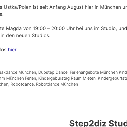
s Ustka/Polen
ist seit Anfang August hier in München u
s.
te Magda von 19:00 – 20:00 Uhr
bei uns im Studio, un
in den neuen Studios.
nfos
hier
eakdance München
,
Dubstep Dance
,
Ferienangebote München Kind
mm München Ferien
,
Kindergeburstag Raum Mieten
,
Kindergeburts
chen
,
Robotdance
,
Robotdance München
Step2diz Stud