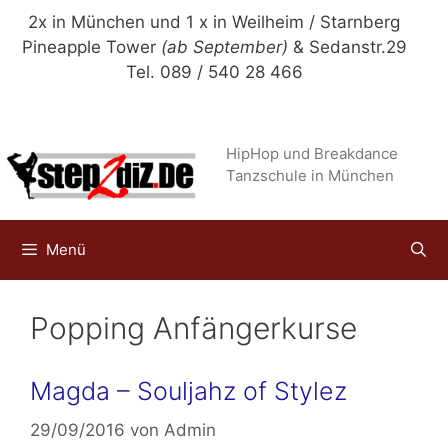
Zum
2x in München und 1 x in Weilheim / Starnberg
Inhalt
Pineapple Tower
(ab September)
& Sedanstr.29
springen
Tel. 089 / 540 28 466
HipHop und Breakdance
Tanzschule in München
Menü
Popping Anfängerkurse
Magda – Souljahz of Stylez
29/09/2016
von
Admin