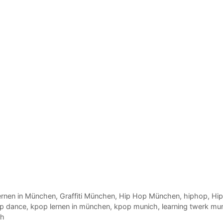
 lernen in München
,
Graffiti München
,
Hip Hop München
,
hiphop
,
Hip
p dance
,
kpop lernen in münchen
,
kpop munich
,
learning twerk mu
ch