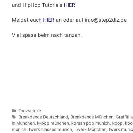
und HipHop Tutorials
HIER
Meldet euch
HIER
an oder auf info@step2diz.de
Viel spass beim nach tanzen,
Kategorien
Tanzschule
Schlagwörter
Breakdance Deutschland
,
Breakdance München
,
Graffiti
in München
,
k-pop münchen
,
korean pop munich
,
kpop
,
kpo
munich
,
twerk classes munich
,
Twerk München
,
twerk muni