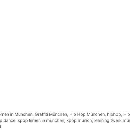
 lernen in München
,
Graffiti München
,
Hip Hop München
,
hiphop
,
Hip
p dance
,
kpop lernen in münchen
,
kpop munich
,
learning twerk mu
ch