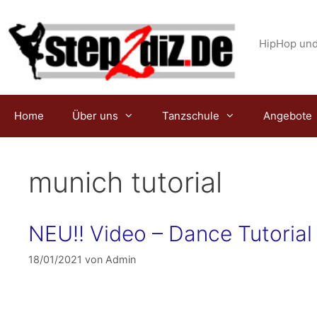
Zum
Inhalt
springen
HipHop und
Home
Über uns
Tanzschule
Angebote
munich tutorial
NEU!! Video – Dance Tutorial
18/01/2021
von
Admin