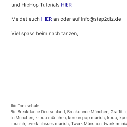
und HipHop Tutorials
HIER
Meldet euch
HIER
an oder auf info@step2diz.de
Viel spass beim nach tanzen,
Kategorien
Tanzschule
Schlagwörter
Breakdance Deutschland
,
Breakdance München
,
Graffiti
in München
,
k-pop münchen
,
korean pop munich
,
kpop
,
kpo
munich
,
twerk classes munich
,
Twerk München
,
twerk muni